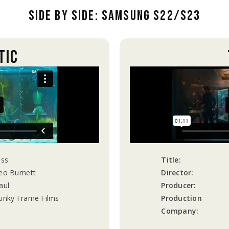
SIDE BY SIDE: SAMSUNG S22/S23
TIC
iss
Title:
eo Burnett
Director:
aul
Producer:
unky Frame Films
Production
Company: