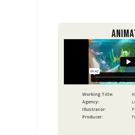
ANIMA
Working Title:
K
Agency:
L
Illustrator:
P
Producer:
F